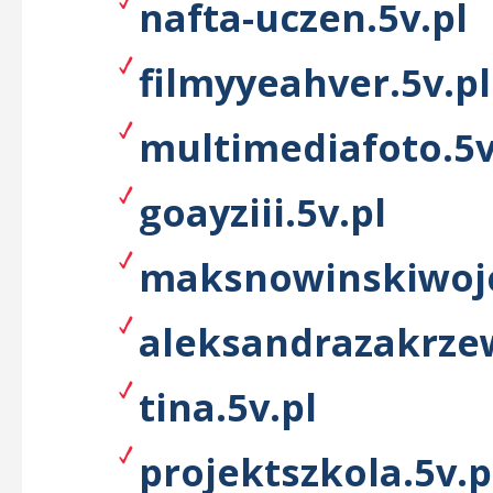
nafta-uczen.5v.pl
filmyyeahver.5v.pl
multimediafoto.5v
goayziii.5v.pl
maksnowinskiwojc
aleksandrazakrzew
tina.5v.pl
projektszkola.5v.p