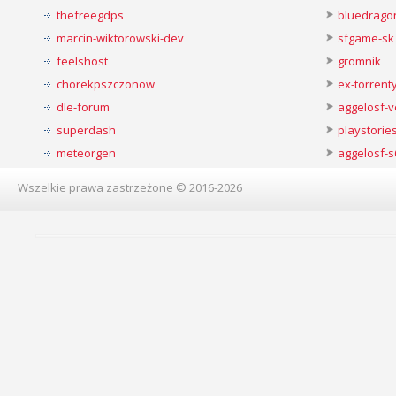
thefreegdps
bluedrago
marcin-wiktorowski-dev
sfgame-sk
feelshost
gromnik
chorekpszczonow
ex-torren
dle-forum
aggelosf-
superdash
playstorie
meteorgen
aggelosf-s
Wszelkie prawa zastrzeżone © 2016-2026