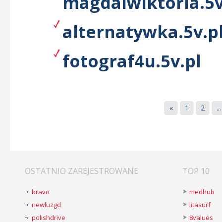
magdaiwiktoria.5v
alternatywka.5v.p
fotograf4u.5v.pl
«
1
2
...
OSTATNIO ZAREJESTROWANE
TOP 10
bravo
medhub
newluzgd
litasurf
polishdrive
8values