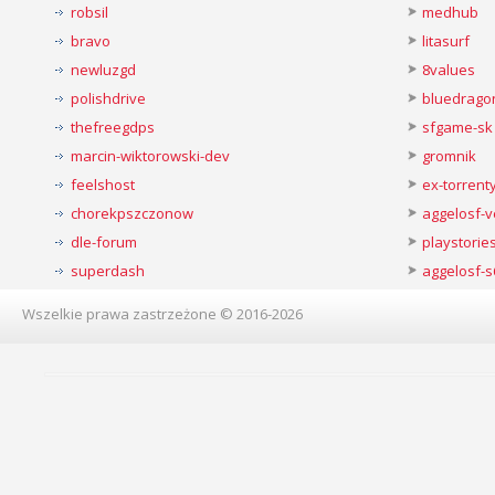
robsil
medhub
bravo
litasurf
newluzgd
8values
polishdrive
bluedrago
thefreegdps
sfgame-sk
marcin-wiktorowski-dev
gromnik
feelshost
ex-torren
chorekpszczonow
aggelosf-
dle-forum
playstorie
superdash
aggelosf-s
Wszelkie prawa zastrzeżone © 2016-2026