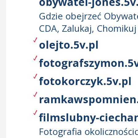
obywatel-jones.5v
Gdzie obejrzeć Obywatel
CDA, Zalukaj, Chomikuj
olejto.5v.pl
fotografszymon.5v
fotokorczyk.5v.pl
ramkawspomnien.
filmslubny-ciecha
Fotografia okolicznośc