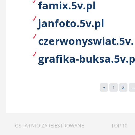
famix.5v.pl
janfoto.5v.pl
czerwonyswiat.5v.
grafika-buksa.5v.p
«
1
2
...
OSTATNIO ZAREJESTROWANE
TOP 10