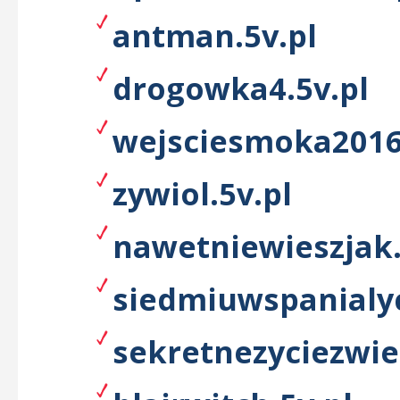
antman.5v.pl
drogowka4.5v.pl
wejsciesmoka2016
zywiol.5v.pl
nawetniewieszjak.
siedmiuwspanialyc
sekretnezyciezwie