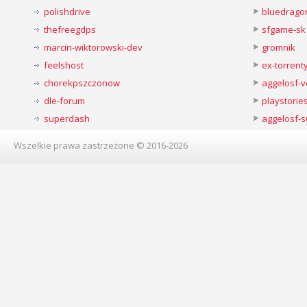
polishdrive
bluedrago
thefreegdps
sfgame-sk
marcin-wiktorowski-dev
gromnik
feelshost
ex-torren
chorekpszczonow
aggelosf-
dle-forum
playstorie
superdash
aggelosf-s
Wszelkie prawa zastrzeżone © 2016-2026