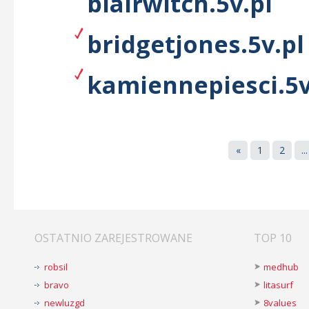
blairwitch.5v.pl
bridgetjones.5v.pl
kamiennepiesci.5v
«
1
2
...
OSTATNIO ZAREJESTROWANE
TOP 10
robsil
medhub
bravo
litasurf
newluzgd
8values