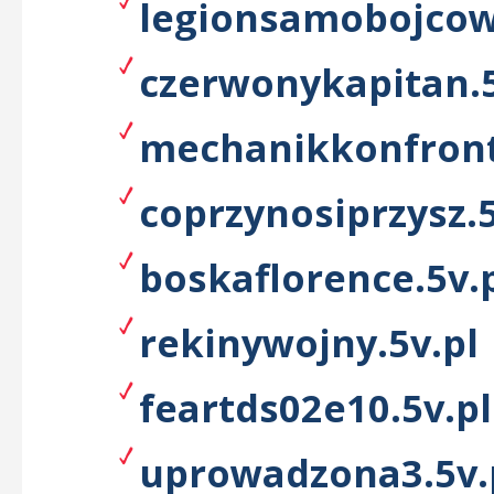
legionsamobojcow
czerwonykapitan.5
mechanikkonfront
coprzynosiprzysz.5
boskaflorence.5v.
rekinywojny.5v.pl
feartds02e10.5v.pl
uprowadzona3.5v.