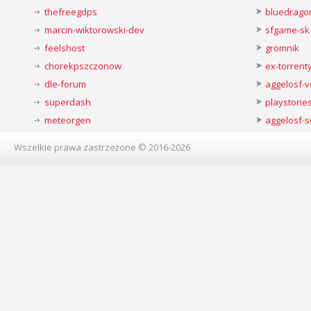
thefreegdps
bluedrago
marcin-wiktorowski-dev
sfgame-sk
feelshost
gromnik
chorekpszczonow
ex-torren
dle-forum
aggelosf-
superdash
playstorie
meteorgen
aggelosf-s
Wszelkie prawa zastrzeżone © 2016-2026