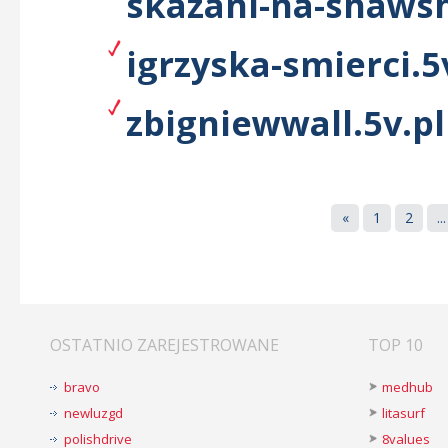
skazani-na-shawsh
igrzyska-smierci.5
zbigniewwall.5v.pl
«
1
2
...
OSTATNIO ZAREJESTROWANE
TOP 10
bravo
medhub
newluzgd
litasurf
polishdrive
8values