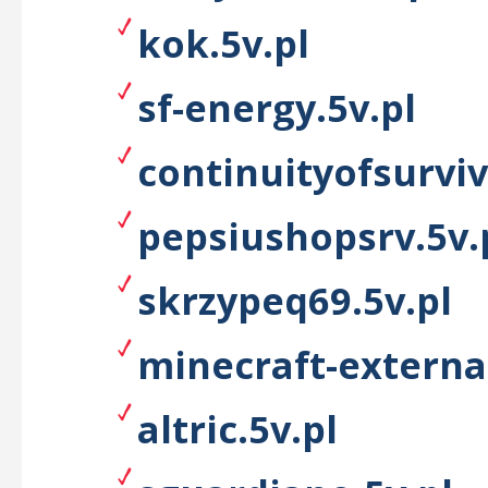
kok.5v.pl
sf-energy.5v.pl
continuityofsurviv
pepsiushopsrv.5v.
skrzypeq69.5v.pl
minecraft-external
altric.5v.pl