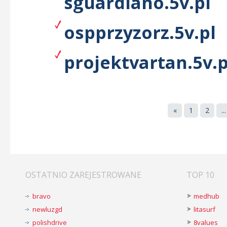
sguardiano.5v.pl
ospprzyzorz.5v.pl
projektvartan.5v.p
«
1
2
...
OSTATNIO ZAREJESTROWANE
TOP 10
bravo
medhub
newluzgd
litasurf
polishdrive
8values