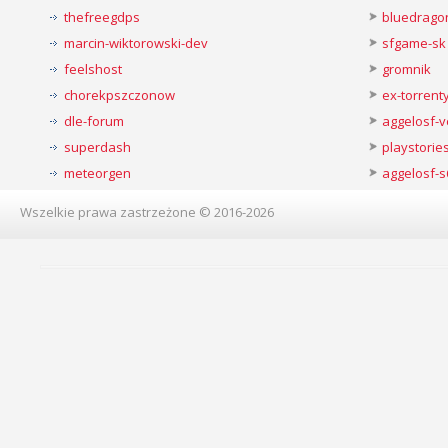
thefreegdps
bluedrago
marcin-wiktorowski-dev
sfgame-sk
feelshost
gromnik
chorekpszczonow
ex-torren
dle-forum
aggelosf-
superdash
playstorie
meteorgen
aggelosf-s
Wszelkie prawa zastrzeżone © 2016-2026