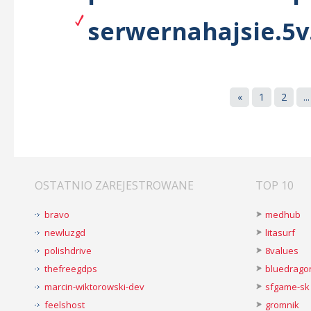
serwernahajsie.5v
«
1
2
...
OSTATNIO ZAREJESTROWANE
TOP 10
bravo
medhub
newluzgd
litasurf
polishdrive
8values
thefreegdps
bluedrago
marcin-wiktorowski-dev
sfgame-sk
feelshost
gromnik