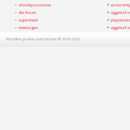
chorekpszczonow
ex-torren
dle-forum
aggelosf-
superdash
playstorie
meteorgen
aggelosf-s
Wszelkie prawa zastrzeżone © 2016-2026