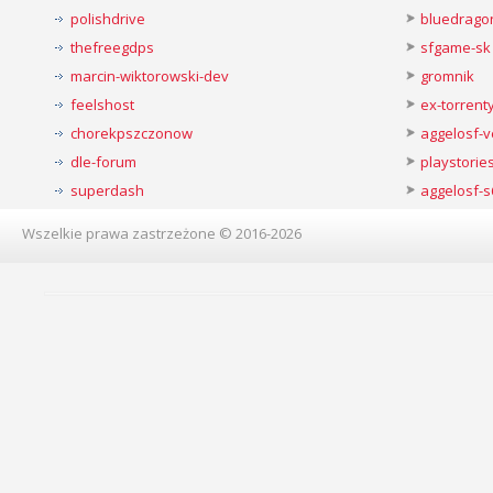
polishdrive
bluedrago
thefreegdps
sfgame-sk
marcin-wiktorowski-dev
gromnik
feelshost
ex-torren
chorekpszczonow
aggelosf-
dle-forum
playstorie
superdash
aggelosf-s
Wszelkie prawa zastrzeżone © 2016-2026