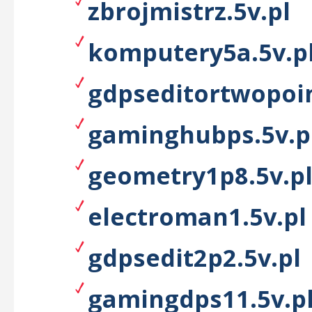
zbrojmistrz.5v.pl
komputery5a.5v.p
gdpseditortwopoin
gaminghubps.5v.p
geometry1p8.5v.p
electroman1.5v.pl
gdpsedit2p2.5v.pl
gamingdps11.5v.p