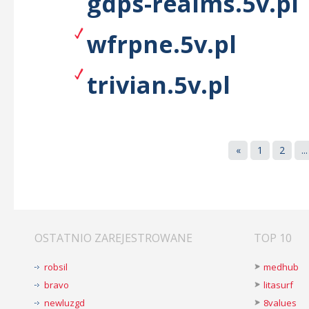
gdps-realms.5v.pl
wfrpne.5v.pl
trivian.5v.pl
«
1
2
...
OSTATNIO ZAREJESTROWANE
TOP 10
robsil
medhub
bravo
litasurf
newluzgd
8values