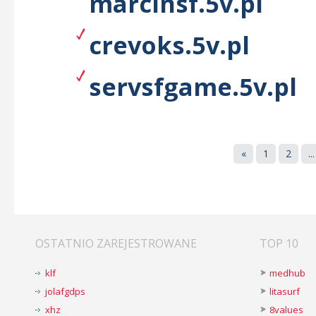
marcinsf.5v.pl
crevoks.5v.pl
servsfgame.5v.pl
«
1
2
...
OSTATNIO ZAREJESTROWANE
TOP 10
klf
medhub
jolafgdps
litasurf
xhz
8values