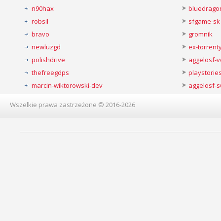
n90hax
bluedrago
robsil
sfgame-sk
bravo
gromnik
newluzgd
ex-torren
polishdrive
aggelosf-
thefreegdps
playstorie
marcin-wiktorowski-dev
aggelosf-s
Wszelkie prawa zastrzeżone © 2016-2026