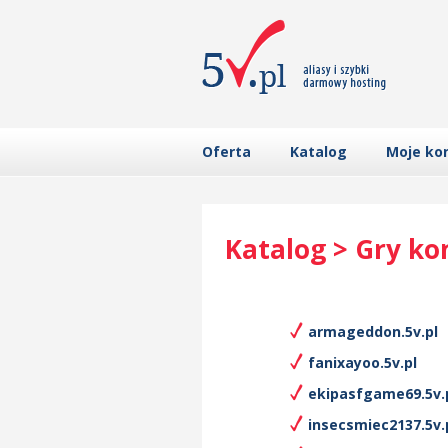
Oferta
Katalog
Moje ko
Katalog > Gry k
armageddon.5v.pl
fanixayoo.5v.pl
ekipasfgame69.5v.
insecsmiec2137.5v.