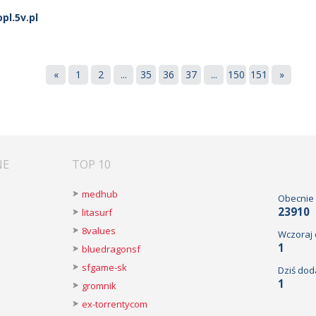
l.5v.pl
«
1
2
...
35
36
37
...
150
151
»
NE
TOP 10
medhub
Obecnie
23910
litasurf
8values
Wczoraj
1
bluedragonsf
sfgame-sk
Dziś dod
1
gromnik
ex-torrentycom