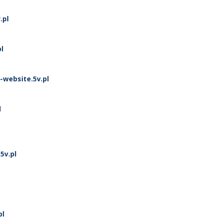
.pl
l
-website.5v.pl
l
5v.pl
pl