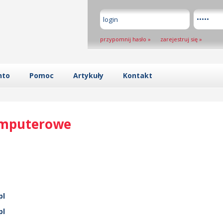
przypomnij hasło
»
zarejestruj się
»
nto
Pomoc
Artykuły
Kontakt
omputerowe
pl
pl