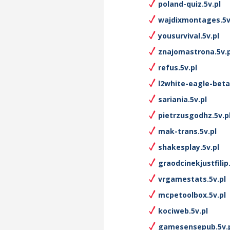
poland-quiz.5v.pl
wajdixmontages.5v
yousurvival.5v.pl
znajomastrona.5v.p
refus.5v.pl
l2white-eagle-beta
sariania.5v.pl
pietrzusgodhz.5v.p
mak-trans.5v.pl
shakesplay.5v.pl
graodcinekjustfilip.
vrgamestats.5v.pl
mcpetoolbox.5v.pl
kociweb.5v.pl
gamesensepub.5v.