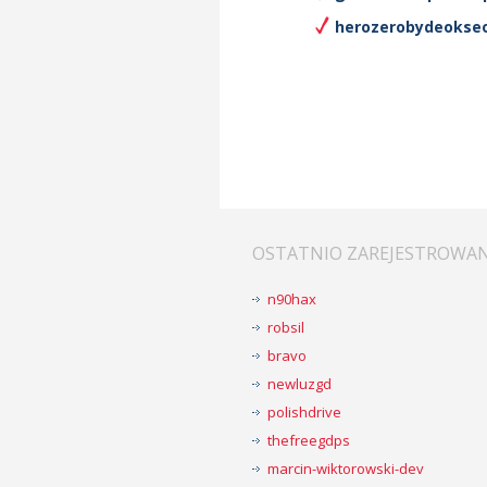
herozerobydeokseop
OSTATNIO ZAREJESTROWA
n90hax
robsil
bravo
newluzgd
polishdrive
thefreegdps
marcin-wiktorowski-dev