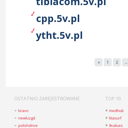
tibiacom.5v.pl
cpp.5v.pl
ytht.5v.pl
«
1
2
...
OSTATNIO ZAREJESTROWANE
TOP 10
bravo
medhub
newluzgd
litasurf
polishdrive
8values