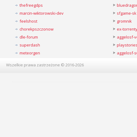
thefreegdps
bluedrago
marcin-wiktorowski-dev
sfgame-sk
feelshost
gromnik
chorekpszczonow
ex-torren
dle-forum
aggelosf-
superdash
playstorie
meteorgen
aggelosf-s
Wszelkie prawa zastrzeżone © 2016-2026