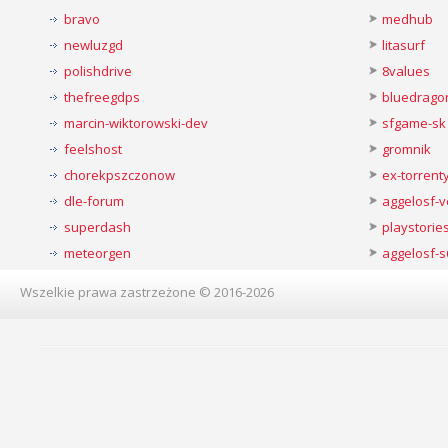
bravo
medhub
newluzgd
litasurf
polishdrive
8values
thefreegdps
bluedrago
marcin-wiktorowski-dev
sfgame-sk
feelshost
gromnik
chorekpszczonow
ex-torren
dle-forum
aggelosf-
superdash
playstorie
meteorgen
aggelosf-s
Wszelkie prawa zastrzeżone © 2016-2026