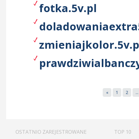
fotka.5v.pl
doladowaniaextra5
zmieniajkolor.5v.p
prawdziwialbanczy
«
1
2
...
OSTATNIO ZAREJESTROWANE
TOP 10