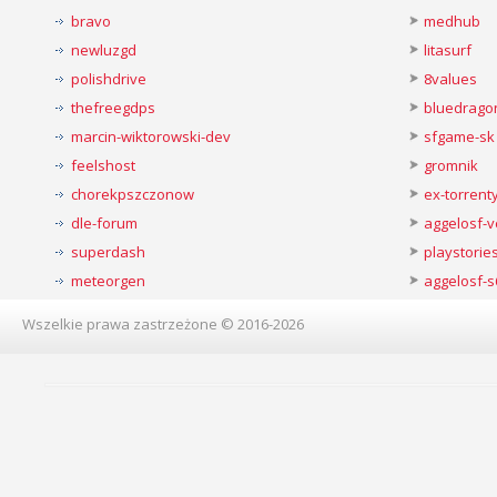
bravo
medhub
newluzgd
litasurf
polishdrive
8values
thefreegdps
bluedrago
marcin-wiktorowski-dev
sfgame-sk
feelshost
gromnik
chorekpszczonow
ex-torren
dle-forum
aggelosf-
superdash
playstorie
meteorgen
aggelosf-s
Wszelkie prawa zastrzeżone © 2016-2026