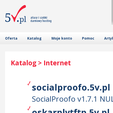
Oferta
Katalog
Moje konto
Pomoc
Arty
Katalog > Internet
socialproofo.5v.pl
SocialProofo v1.7.1 NU
oskarplytftp.5v.pl