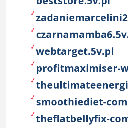
beststore.5v.pl
zadaniemarcelini2
czarnamamba6.5v.
webtarget.5v.pl
profitmaximiser-w
theultimateenergi
smoothiediet-com
theflatbellyfix-co