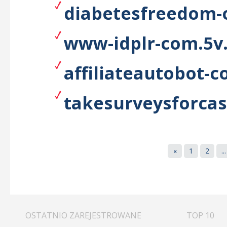
diabetesfreedom-o
www-idplr-com.5v.
affiliateautobot-c
takesurveysforcas
«
1
2
...
OSTATNIO ZAREJESTROWANE
TOP 10