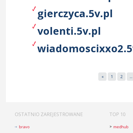
gierczyca.5v.pl
volenti.5v.pl
wiadomoscixxo2.5
«
1
2
...
OSTATNIO ZAREJESTROWANE
TOP 10
bravo
medhub