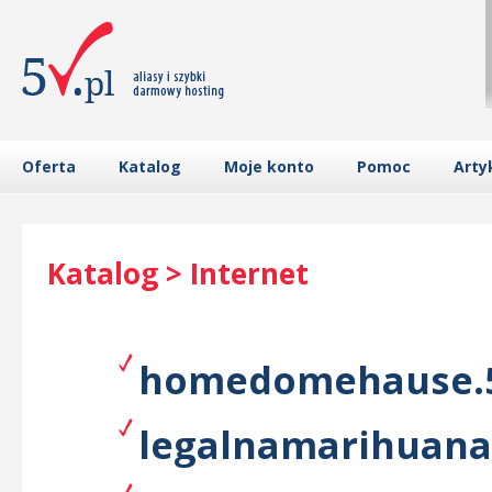
Oferta
Katalog
Moje konto
Pomoc
Arty
Katalog > Internet
homedomehause.5
legalnamarihuana.