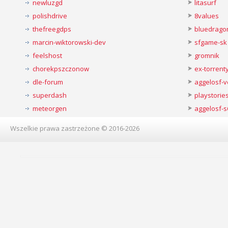
newluzgd
litasurf
polishdrive
8values
thefreegdps
bluedrago
marcin-wiktorowski-dev
sfgame-sk
feelshost
gromnik
chorekpszczonow
ex-torren
dle-forum
aggelosf-
superdash
playstorie
meteorgen
aggelosf-s
Wszelkie prawa zastrzeżone © 2016-2026