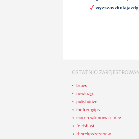
wyzszaszkolajazdy.
OSTATNIO ZAREJESTROWA
bravo
newluzgd
polishdrive
thefreegdps
marcin-wiktorowski-dev
feelshost
chorekpszczonow