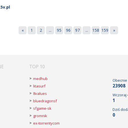
5v.pl
«
1
2
...
95
96
97
...
158
159
»
NE
TOP 10
medhub
Obecnie
23908
litasurf
8values
Wczoraj
1
bluedragonsf
sfgame-sk
Dziś dod
0
gromnik
ex-torrentycom