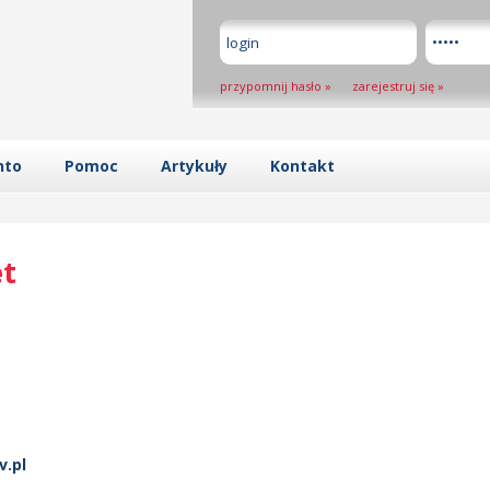
przypomnij hasło
»
zarejestruj się
»
nto
Pomoc
Artykuły
Kontakt
et
v.pl