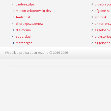
thefreegdps
bluedrago
marcin-wiktorowski-dev
sfgame-sk
feelshost
gromnik
chorekpszczonow
ex-torren
dle-forum
aggelosf-
superdash
playstorie
meteorgen
aggelosf-s
Wszelkie prawa zastrzeżone © 2016-2026