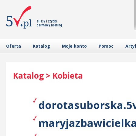
Oferta
Katalog
Moje konto
Pomoc
Arty
Katalog > Kobieta
dorotasuborska.5v
maryjazbawicielka