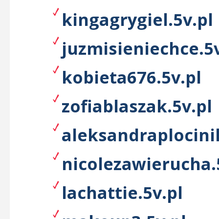
kingagrygiel.5v.pl
juzmisieniechce.5v
kobieta676.5v.pl
zofiablaszak.5v.pl
aleksandraplocinik
nicolezawierucha.
lachattie.5v.pl