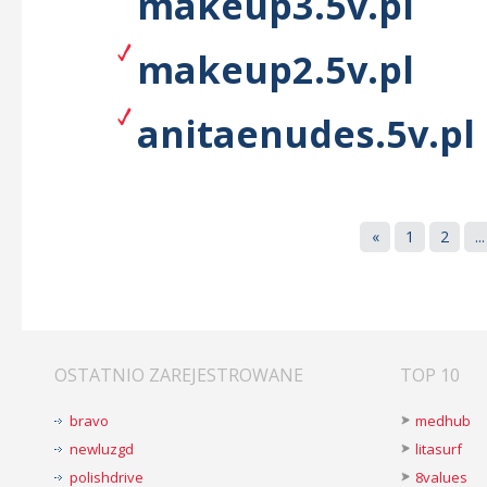
makeup3.5v.pl
makeup2.5v.pl
anitaenudes.5v.pl
«
1
2
...
OSTATNIO ZAREJESTROWANE
TOP 10
bravo
medhub
newluzgd
litasurf
polishdrive
8values