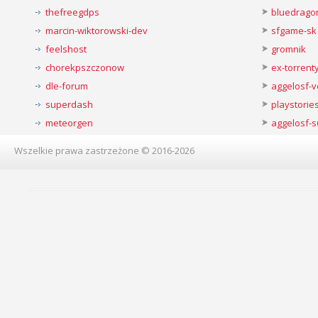
thefreegdps
bluedrago
marcin-wiktorowski-dev
sfgame-sk
feelshost
gromnik
chorekpszczonow
ex-torren
dle-forum
aggelosf-
superdash
playstorie
meteorgen
aggelosf-s
Wszelkie prawa zastrzeżone © 2016-2026