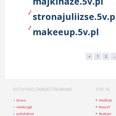
majkihaze.5v.pl
stronajuliizse.5v.p
makeeup.5v.pl
«
1
2
...
OSTATNIO ZAREJESTROWANE
TOP 10
bravo
medhub
newluzgd
litasurf
polishdrive
8values