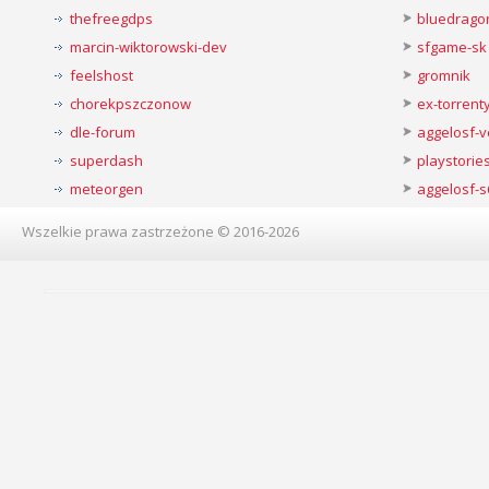
thefreegdps
bluedrago
marcin-wiktorowski-dev
sfgame-sk
feelshost
gromnik
chorekpszczonow
ex-torren
dle-forum
aggelosf-
superdash
playstorie
meteorgen
aggelosf-s
Wszelkie prawa zastrzeżone © 2016-2026