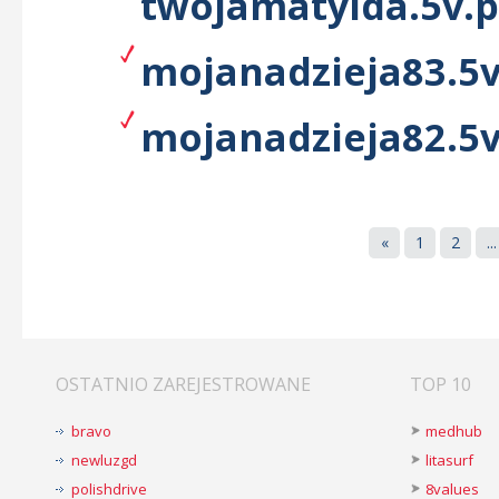
twojamatylda.5v.p
mojanadzieja83.5v
mojanadzieja82.5v
«
1
2
...
OSTATNIO ZAREJESTROWANE
TOP 10
bravo
medhub
newluzgd
litasurf
polishdrive
8values