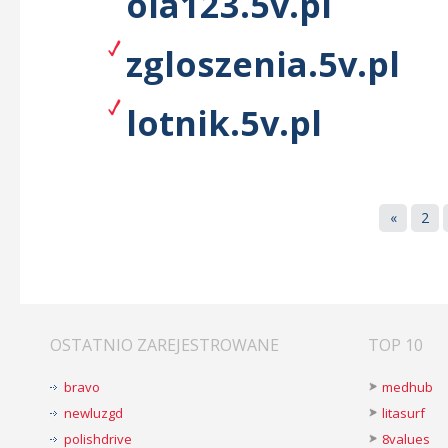
ola123.5v.pl
zgloszenia.5v.pl
lotnik.5v.pl
«
2
OSTATNIO ZAREJESTROWANE
TOP 10
bravo
medhub
newluzgd
litasurf
polishdrive
8values