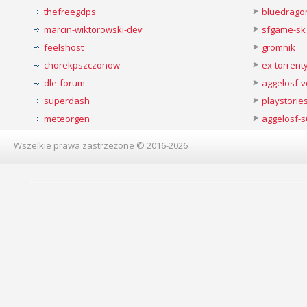
thefreegdps
bluedrago
marcin-wiktorowski-dev
sfgame-sk
feelshost
gromnik
chorekpszczonow
ex-torren
dle-forum
aggelosf-
superdash
playstorie
meteorgen
aggelosf-s
Wszelkie prawa zastrzeżone © 2016-2026