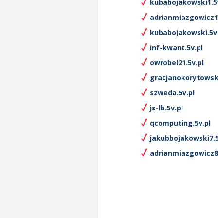
kubabojakowski1.5v
adrianmiazgowicz10
kubabojakowski.5v.
inf-kwant.5v.pl
owrobel21.5v.pl
gracjanokorytowski
szweda.5v.pl
js-lb.5v.pl
qcomputing.5v.pl
jakubbojakowski7.5
adrianmiazgowicz8.