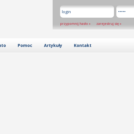
przypomnij hasło
»
zarejestruj się
»
nto
Pomoc
Artykuły
Kontakt