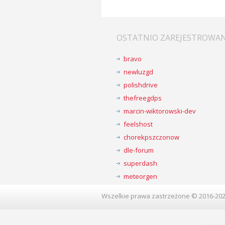
OSTATNIO ZAREJESTROWA
bravo
newluzgd
polishdrive
thefreegdps
marcin-wiktorowski-dev
feelshost
chorekpszczonow
dle-forum
superdash
meteorgen
Wszelkie prawa zastrzeżone © 2016-20