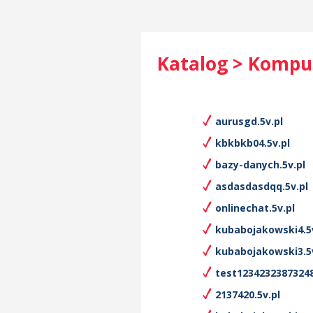
Katalog > Kompu
aurusgd.5v.pl
kbkbkb04.5v.pl
bazy-danych.5v.pl
asdasdasdqq.5v.pl
onlinechat.5v.pl
kubabojakowski4.5v
kubabojakowski3.5v
test12342323873248
2137420.5v.pl