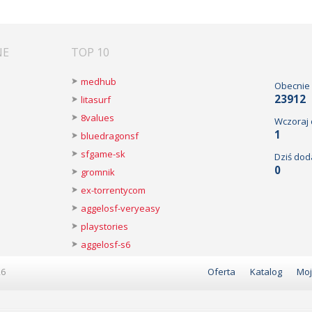
NE
TOP 10
medhub
Obecnie
23912
litasurf
8values
Wczoraj
1
bluedragonsf
sfgame-sk
Dziś dod
0
gromnik
ex-torrentycom
aggelosf-veryeasy
playstories
aggelosf-s6
26
Oferta
Katalog
Moj