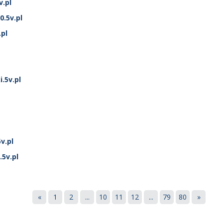
.pl
.5v.pl
pl
.5v.pl
v.pl
5v.pl
«
1
2
...
10
11
12
...
79
80
»