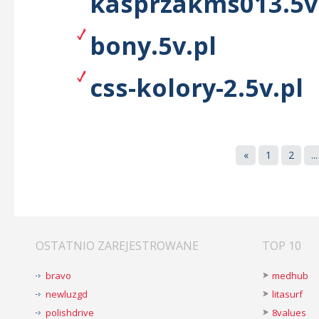
kasprzakms013.5v
bony.5v.pl
css-kolory-2.5v.pl
«
1
2
...
OSTATNIO ZAREJESTROWANE
TOP 10
bravo
medhub
newluzgd
litasurf
polishdrive
8values