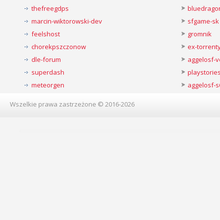
thefreegdps
bluedrago
marcin-wiktorowski-dev
sfgame-sk
feelshost
gromnik
chorekpszczonow
ex-torren
dle-forum
aggelosf-
superdash
playstorie
meteorgen
aggelosf-s
Wszelkie prawa zastrzeżone © 2016-2026