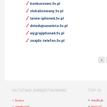
konkursowo.5v.pl
zlokalizowany.5v.pl
latwe-iphone6.5v.pl
doladujnaswieta.5v.pl
wygrajiphone6.5v.pl
znajdz-telefon.5v.pl
«
OSTATNIO ZAREJESTROWANE
TOP 10
bravo
medhub
newluzgd
litasurf