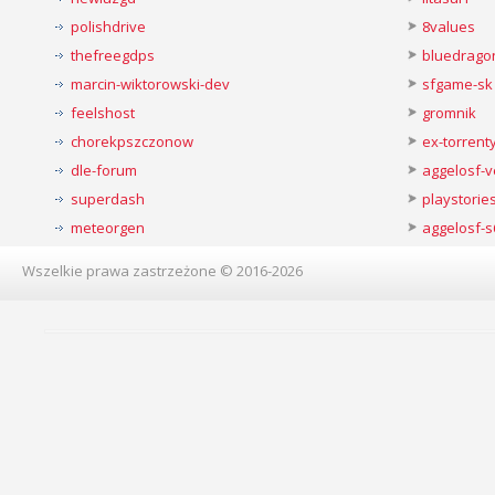
polishdrive
8values
thefreegdps
bluedrago
marcin-wiktorowski-dev
sfgame-sk
feelshost
gromnik
chorekpszczonow
ex-torren
dle-forum
aggelosf-
superdash
playstorie
meteorgen
aggelosf-s
Wszelkie prawa zastrzeżone © 2016-2026