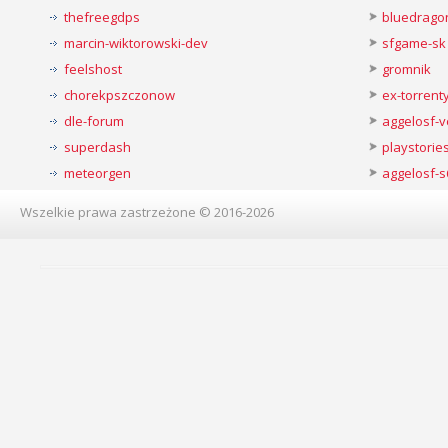
thefreegdps
bluedrago
marcin-wiktorowski-dev
sfgame-sk
feelshost
gromnik
chorekpszczonow
ex-torren
dle-forum
aggelosf-
superdash
playstorie
meteorgen
aggelosf-s
Wszelkie prawa zastrzeżone © 2016-2026