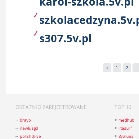
karol-szkola.5v.pl
szkolacedzyna.5v.
s307.5v.pl
«
1
2
...
OSTATNIO ZAREJESTROWANE
TOP 10
bravo
medhub
newluzgd
litasurf
polishdrive
8values