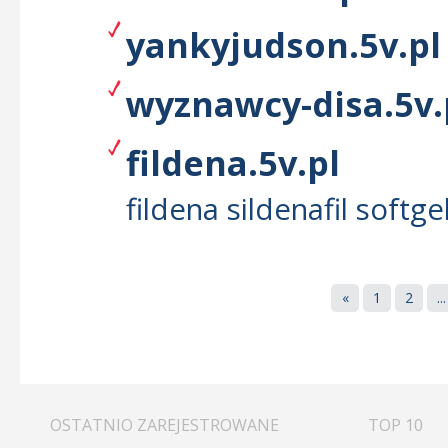
yankyjudson.5v.pl
wyznawcy-disa.5v.
fildena.5v.pl
fildena sildenafil softge
«
1
2
...
OSTATNIO ZAREJESTROWANE
TOP 10