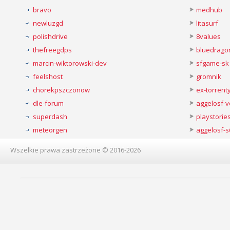
bravo
medhub
newluzgd
litasurf
polishdrive
8values
thefreegdps
bluedrago
marcin-wiktorowski-dev
sfgame-sk
feelshost
gromnik
chorekpszczonow
ex-torren
dle-forum
aggelosf-
superdash
playstorie
meteorgen
aggelosf-s
Wszelkie prawa zastrzeżone © 2016-2026