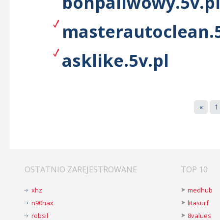
bonpaliwowy.5v.p
masterautoclean.5
asklike.5v.pl
«
1
OSTATNIO ZAREJESTROWANE
TOP 10
xhz
medhub
n90hax
litasurf
robsil
8values