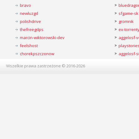
bravo
bluedrago
newluzgd
sfgame-sk
polishdrive
gromnik
thefreegdps
ex-torren
marcin-wiktorowski-dev
aggelosf-
feelshost
playstorie
chorekpszczonow
aggelosf-s
Wszelkie prawa zastrzeżone © 2016-2026