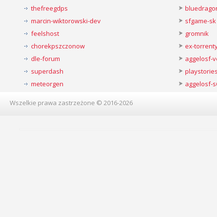
thefreegdps
bluedrago
marcin-wiktorowski-dev
sfgame-sk
feelshost
gromnik
chorekpszczonow
ex-torren
dle-forum
aggelosf-
superdash
playstorie
meteorgen
aggelosf-s
Wszelkie prawa zastrzeżone © 2016-2026