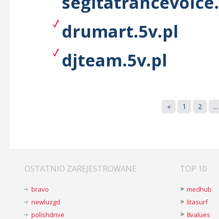
segitatrancevoice.
drumart.5v.pl
djteam.5v.pl
«
1
2
...
OSTATNIO ZAREJESTROWANE
TOP 10
bravo
medhub
newluzgd
litasurf
polishdrive
8values