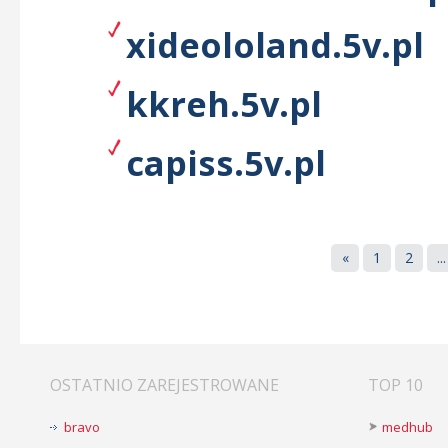
xideololand.5v.pl
kkreh.5v.pl
capiss.5v.pl
«
1
2
...
OSTATNIO ZAREJESTROWANE
TOP 10
bravo
medhub