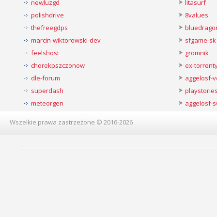
newluzgd
litasurf
polishdrive
8values
thefreegdps
bluedrago
marcin-wiktorowski-dev
sfgame-sk
feelshost
gromnik
chorekpszczonow
ex-torren
dle-forum
aggelosf-
superdash
playstorie
meteorgen
aggelosf-s
Wszelkie prawa zastrzeżone © 2016-2026