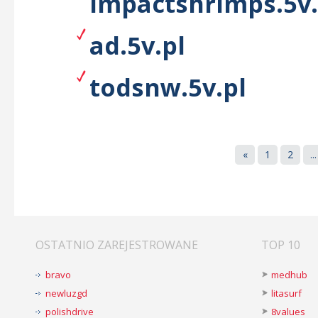
impactshrimps.5v.
ad.5v.pl
todsnw.5v.pl
«
1
2
...
OSTATNIO ZAREJESTROWANE
TOP 10
bravo
medhub
newluzgd
litasurf
polishdrive
8values