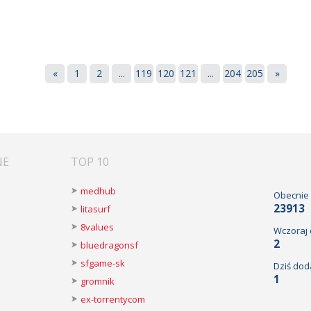
«
1
2
...
119
120
121
...
204
205
»
NE
TOP 10
medhub
Obecnie
23913
litasurf
8values
Wczoraj
2
bluedragonsf
sfgame-sk
Dziś dod
1
gromnik
ex-torrentycom