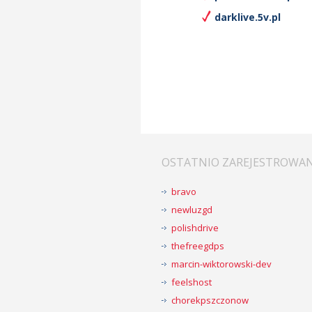
darklive.5v.pl
OSTATNIO ZAREJESTROWA
bravo
newluzgd
polishdrive
thefreegdps
marcin-wiktorowski-dev
feelshost
chorekpszczonow