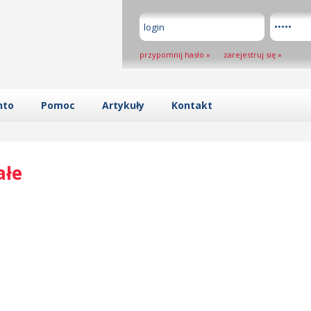
przypomnij hasło
»
zarejestruj się
»
nto
Pomoc
Artykuły
Kontakt
ałe