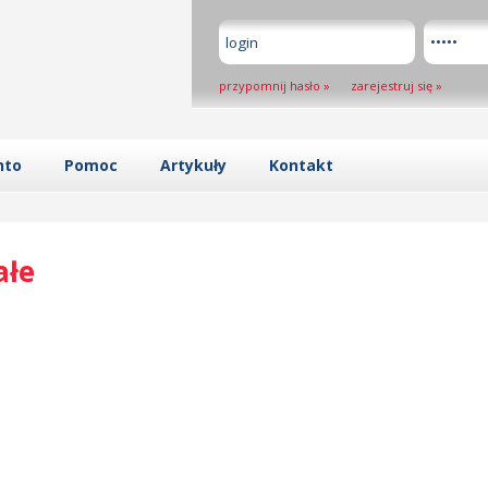
przypomnij hasło
»
zarejestruj się
»
nto
Pomoc
Artykuły
Kontakt
ałe