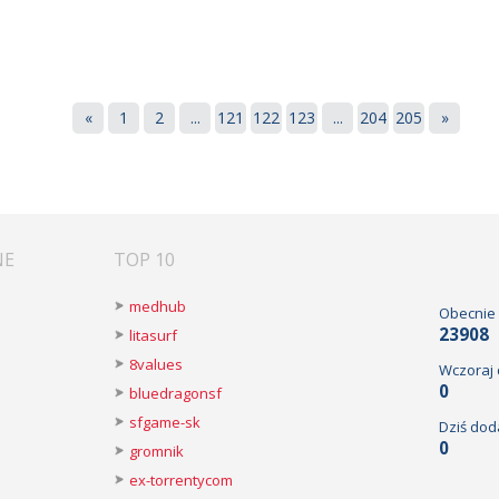
«
1
2
...
121
122
123
...
204
205
»
NE
TOP 10
medhub
Obecnie
23908
litasurf
8values
Wczoraj
0
bluedragonsf
sfgame-sk
Dziś dod
0
gromnik
ex-torrentycom