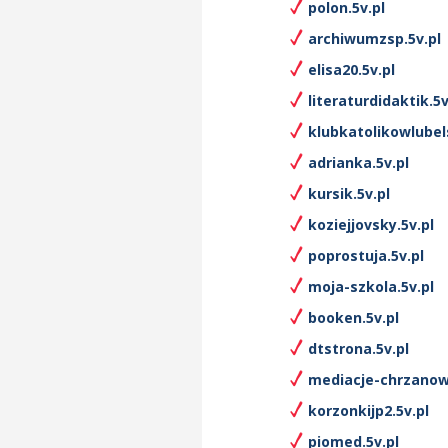
polon.5v.pl
archiwumzsp.5v.pl
elisa20.5v.pl
literaturdidaktik.5v
klubkatolikowlubels
adrianka.5v.pl
kursik.5v.pl
koziejjovsky.5v.pl
poprostuja.5v.pl
moja-szkola.5v.pl
booken.5v.pl
dtstrona.5v.pl
mediacje-chrzanow
korzonkijp2.5v.pl
piomed.5v.pl