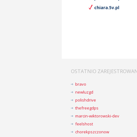
chiara.5v.pl
OSTATNIO ZAREJESTROWA
bravo
newluzgd
polishdrive
thefreegdps
marcin-wiktorowski-dev
feelshost
chorekpszczonow