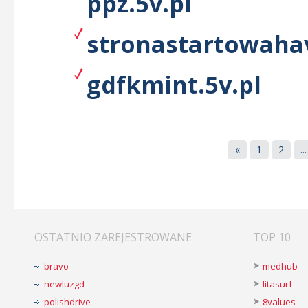
ppz.5v.pl
stronastartowahav
gdfkmint.5v.pl
«
1
2
...
OSTATNIO ZAREJESTROWANE
TOP 10
bravo
medhub
newluzgd
litasurf
polishdrive
8values