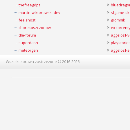
thefreegdps
bluedrago
marcin-wiktorowski-dev
sfgame-sk
feelshost
gromnik
chorekpszczonow
ex-torren
dle-forum
aggelosf-
superdash
playstorie
meteorgen
aggelosf-s
Wszelkie prawa zastrzeżone © 2016-2026