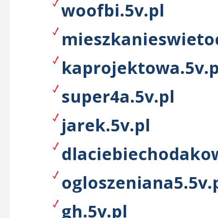
woofbi.5v.pl
mieszkanieswietoc
kaprojektowa.5v.p
super4a.5v.pl
jarek.5v.pl
dlaciebiechodakow
ogloszeniana5.5v.
gh.5v.pl