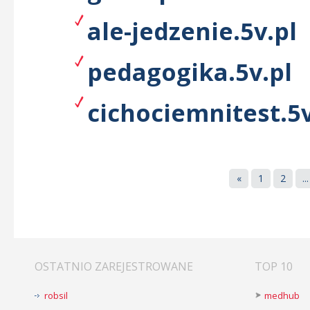
ale-jedzenie.5v.pl
pedagogika.5v.pl
cichociemnitest.5v
«
1
2
...
OSTATNIO ZAREJESTROWANE
TOP 10
robsil
medhub