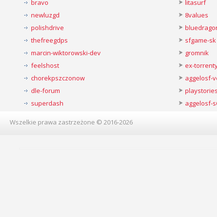
bravo
litasurf
newluzgd
8values
polishdrive
bluedrago
thefreegdps
sfgame-sk
marcin-wiktorowski-dev
gromnik
feelshost
ex-torren
chorekpszczonow
aggelosf-
dle-forum
playstorie
superdash
aggelosf-s
Wszelkie prawa zastrzeżone © 2016-2026