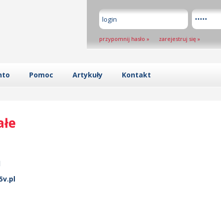
przypomnij hasło
»
zarejestruj się
»
nto
Pomoc
Artykuły
Kontakt
ałe
l
v.pl