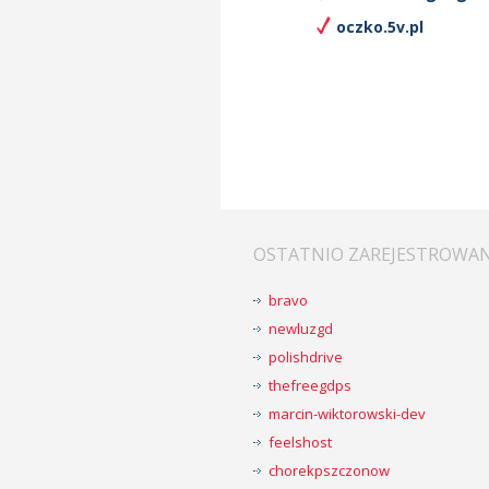
oczko.5v.pl
OSTATNIO ZAREJESTROWA
bravo
newluzgd
polishdrive
thefreegdps
marcin-wiktorowski-dev
feelshost
chorekpszczonow