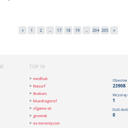
«
1
2
...
17
18
19
...
204
205
»
NE
TOP 10
medhub
Obecnie
23908
litasurf
8values
Wczoraj
1
bluedragonsf
sfgame-sk
Dziś dod
0
gromnik
ex-torrentycom