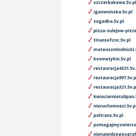
szczerbakewa.5v.p
igaowsinska.5v.pl
zagadka.5v.pl
pizza-sulejow-pizze
titansofcnc.5v.pl
mateuszmlodnicki.5
kosmetykin.5v.pl
restauracja4321.5v.
restauracja997.5v.p
restauracja321.5v.p
kwiaciarniatulipan.
nieruchomosci.5v.p
poltrans.5v.pl
pomagajmyzwierza
nienawidzegeografi