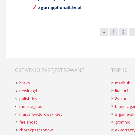
zgarnijiphona6.5v.pl
«
1
2
...
OSTATNIO ZAREJESTROWANE
TOP 10
bravo
medhub
newluzgd
litasurf
polishdrive
8values
thefreegdps
bluedrago
marcin-wiktorowski-dev
sfgame-sk
feelshost
gromnik
chorekpszczonow
ex-torren