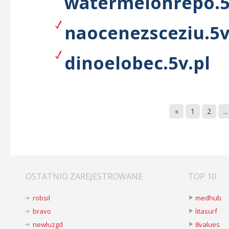
watermelonrepo.5
naocenezsceziu.5v
dinoelobec.5v.pl
«
1
2
...
OSTATNIO ZAREJESTROWANE
TOP 10
robsil
medhub
bravo
litasurf
newluzgd
8values