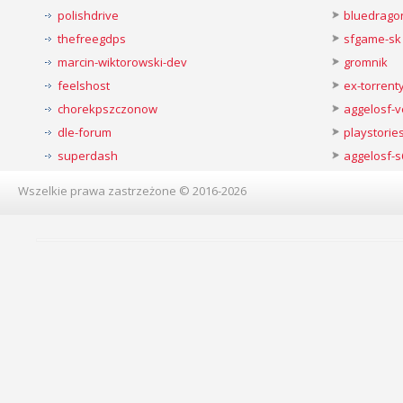
polishdrive
bluedrago
thefreegdps
sfgame-sk
marcin-wiktorowski-dev
gromnik
feelshost
ex-torren
chorekpszczonow
aggelosf-
dle-forum
playstorie
superdash
aggelosf-s
Wszelkie prawa zastrzeżone © 2016-2026