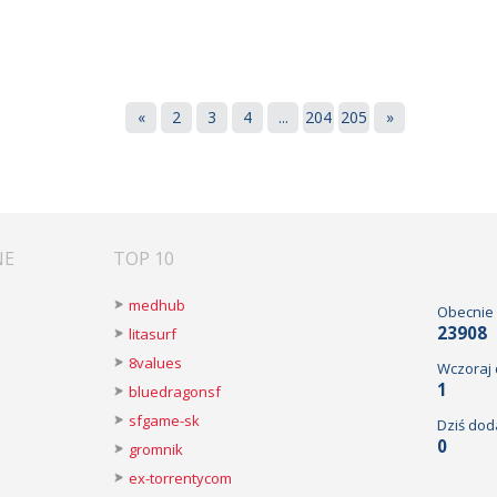
«
2
3
4
...
204
205
»
NE
TOP 10
medhub
Obecnie
23908
litasurf
8values
Wczoraj
1
bluedragonsf
sfgame-sk
Dziś dod
0
gromnik
ex-torrentycom