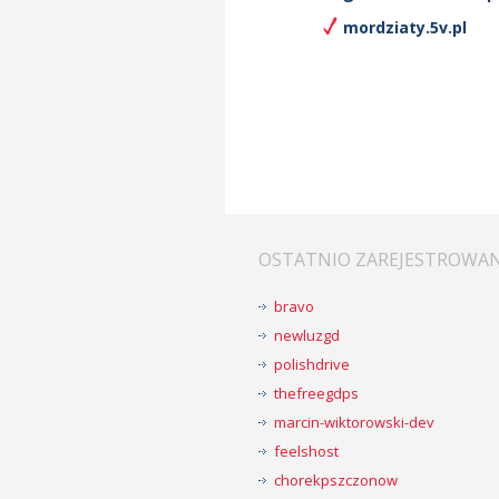
mordziaty.5v.pl
OSTATNIO ZAREJESTROWA
bravo
newluzgd
polishdrive
thefreegdps
marcin-wiktorowski-dev
feelshost
chorekpszczonow