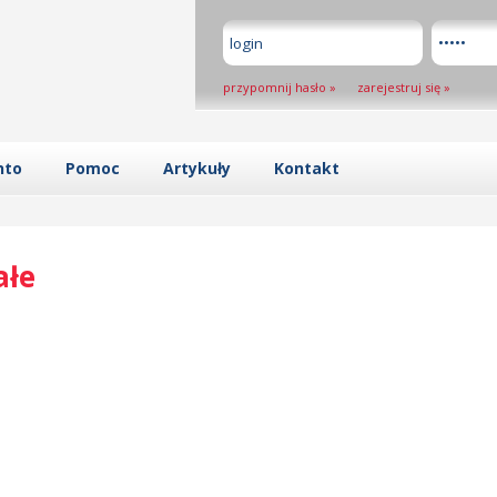
przypomnij hasło
»
zarejestruj się
»
nto
Pomoc
Artykuły
Kontakt
ałe