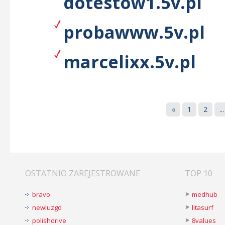
dotestow1.5v.pl
probawww.5v.pl
marcelixx.5v.pl
«
1
2
...
OSTATNIO ZAREJESTROWANE
TOP 10
bravo
medhub
newluzgd
litasurf
polishdrive
8values