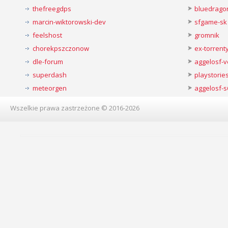
thefreegdps
bluedrago
marcin-wiktorowski-dev
sfgame-sk
feelshost
gromnik
chorekpszczonow
ex-torren
dle-forum
aggelosf-
superdash
playstorie
meteorgen
aggelosf-s
Wszelkie prawa zastrzeżone © 2016-2026