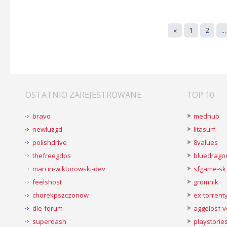
«
1
2
...
OSTATNIO ZAREJESTROWANE
TOP 10
bravo
medhub
newluzgd
litasurf
polishdrive
8values
thefreegdps
bluedrago
marcin-wiktorowski-dev
sfgame-sk
feelshost
gromnik
chorekpszczonow
ex-torren
dle-forum
aggelosf-
superdash
playstorie