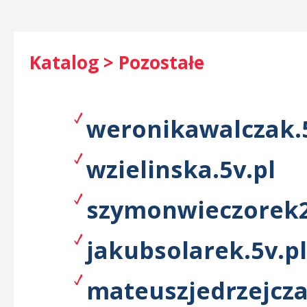
Katalog > Pozostałe
weronikawalczak.5
wzielinska.5v.pl
szymonwieczorek2
jakubsolarek.5v.pl
mateuszjedrzejcza