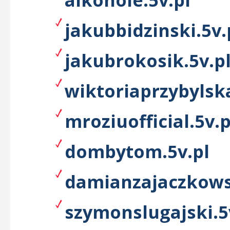
jakubbidzinski.5v.
jakubrokosik.5v.p
wiktoriaprzybylska
mroziuofficial.5v.p
dombytom.5v.pl
damianzajaczkowsk
szymonslugajski.5