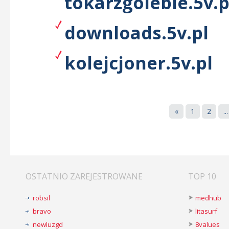
tokarzgolebie.5v.p
downloads.5v.pl
kolejcjoner.5v.pl
«
1
2
...
OSTATNIO ZAREJESTROWANE
TOP 10
robsil
medhub
bravo
litasurf
newluzgd
8values