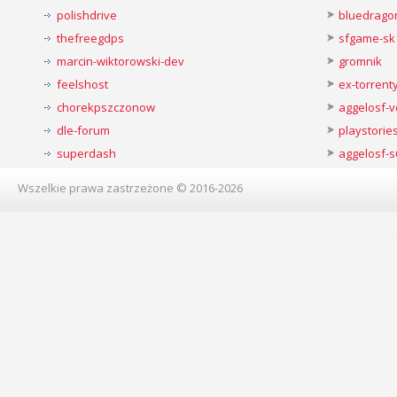
polishdrive
bluedrago
thefreegdps
sfgame-sk
marcin-wiktorowski-dev
gromnik
feelshost
ex-torren
chorekpszczonow
aggelosf-
dle-forum
playstorie
superdash
aggelosf-s
Wszelkie prawa zastrzeżone © 2016-2026