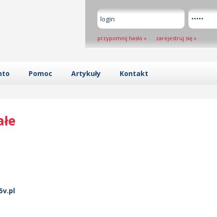
przypomnij hasło
»
zarejestruj się
»
nto
Pomoc
Artykuły
Kontakt
ałe
5v.pl