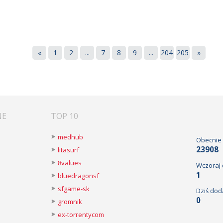
«
1
2
...
7
8
9
...
204
205
»
NE
TOP 10
medhub
Obecnie
23908
litasurf
8values
Wczoraj
1
bluedragonsf
sfgame-sk
Dziś dod
0
gromnik
ex-torrentycom