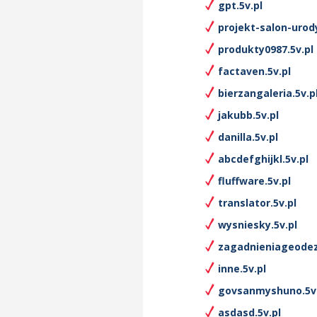
gpt.5v.pl
projekt-salon-urody
produkty0987.5v.pl
factaven.5v.pl
bierzangaleria.5v.p
jakubb.5v.pl
danilla.5v.pl
abcdefghijkl.5v.pl
fluffware.5v.pl
translator.5v.pl
wysniesky.5v.pl
zagadnieniageodezy
inne.5v.pl
govsanmyshuno.5v.
asdasd.5v.pl