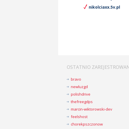
nikolciaxx.5v.pl
OSTATNIO ZAREJESTROWA
bravo
newluzgd
polishdrive
thefreegdps
marcin-wiktorowski-dev
feelshost
chorekpszczonow