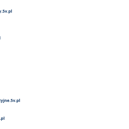
.5v.pl
l
jne.5v.pl
pl