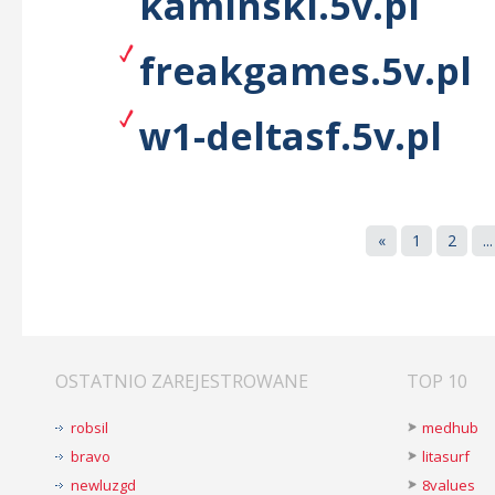
kaminski.5v.pl
freakgames.5v.pl
w1-deltasf.5v.pl
«
1
2
...
OSTATNIO ZAREJESTROWANE
TOP 10
robsil
medhub
bravo
litasurf
newluzgd
8values