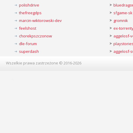
polishdrive
bluedrago
thefreegdps
sfgame-sk
marcin-wiktorowski-dev
gromnik
feelshost
ex-torren
chorekpszczonow
aggelosf-
dle-forum
playstorie
superdash
aggelosf-s
Wszelkie prawa zastrzeżone © 2016-2026