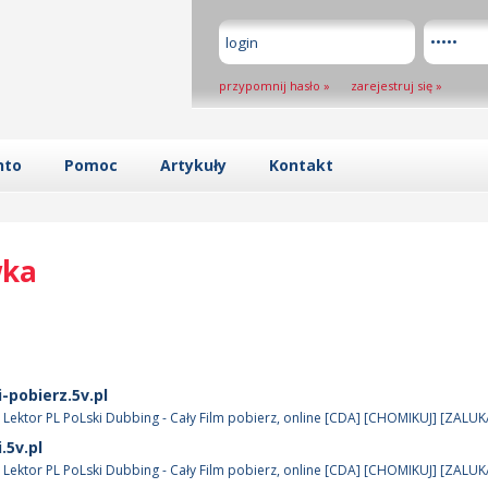
przypomnij hasło
»
zarejestruj się
»
nto
Pomoc
Artykuły
Kontakt
wka
-pobierz.5v.pl
 Lektor PL PoLski Dubbing - Cały Film pobierz, online [CDA] [CHOMIKUJ] [ZALUK
.5v.pl
 Lektor PL PoLski Dubbing - Cały Film pobierz, online [CDA] [CHOMIKUJ] [ZALUK