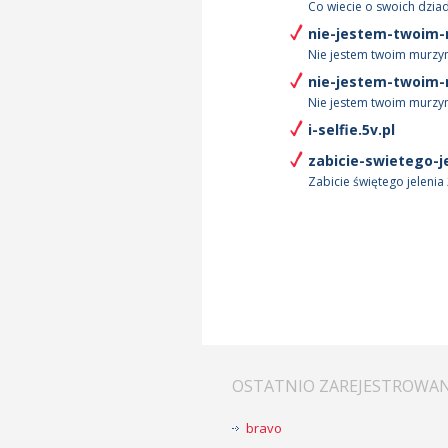
Co wiecie o swoich dziad
nie-jestem-twoim-
Nie jestem twoim murzyn
nie-jestem-twoim-
Nie jestem twoim murzyn
i-selfie.5v.pl
zabicie-swietego-je
Zabicie świętego jelenia
OSTATNIO ZAREJESTROWA
bravo