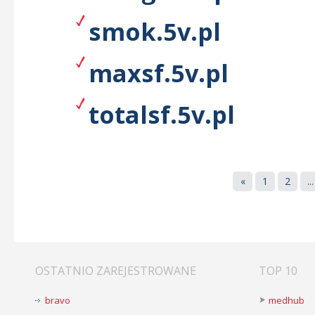
smok.5v.pl
maxsf.5v.pl
totalsf.5v.pl
«
1
2
...
OSTATNIO ZAREJESTROWANE
TOP 10
bravo
medhub