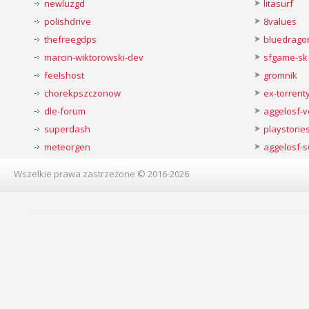
newluzgd
litasurf
polishdrive
8values
thefreegdps
bluedrago
marcin-wiktorowski-dev
sfgame-sk
feelshost
gromnik
chorekpszczonow
ex-torren
dle-forum
aggelosf-
superdash
playstorie
meteorgen
aggelosf-s
Wszelkie prawa zastrzeżone © 2016-2026