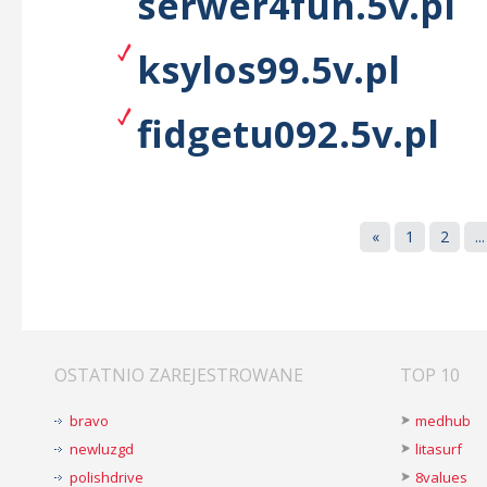
serwer4fun.5v.pl
ksylos99.5v.pl
fidgetu092.5v.pl
«
1
2
...
OSTATNIO ZAREJESTROWANE
TOP 10
bravo
medhub
newluzgd
litasurf
polishdrive
8values