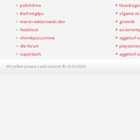
polishdrive
bluedrago
thefreegdps
sfgame-sk
marcin-wiktorowski-dev
gromnik
feelshost
ex-torren
chorekpszczonow
aggelosf-
dle-forum
playstorie
superdash
aggelosf-s
Wszelkie prawa zastrzeżone © 2016-2026