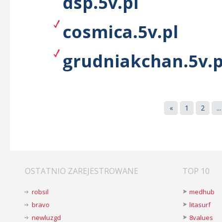
dsp.5v.pl
cosmica.5v.pl
grudniakchan.5v.p
«
1
2
...
OSTATNIO ZAREJESTROWANE
TOP 10
robsil
medhub
bravo
litasurf
newluzgd
8values