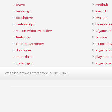
bravo
medhub
newluzgd
litasurf
polishdrive
8values
thefreegdps
bluedrago
marcin-wiktorowski-dev
sfgame-sk
feelshost
gromnik
chorekpszczonow
ex-torren
dle-forum
aggelosf-
superdash
playstorie
meteorgen
aggelosf-s
Wszelkie prawa zastrzeżone © 2016-2026