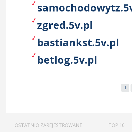
samochodowytz.5v
zgred.5v.pl
bastiankst.5v.pl
betlog.5v.pl
1
OSTATNIO ZAREJESTROWANE
TOP 10