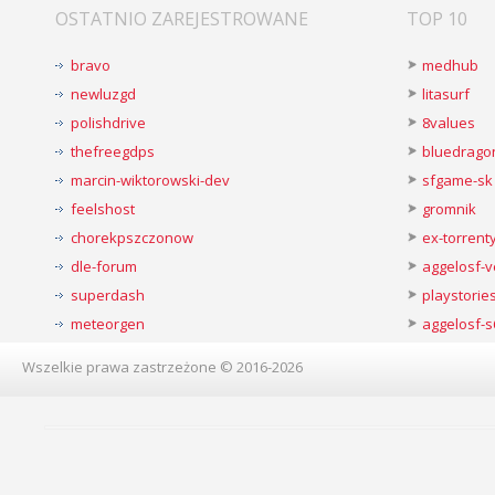
OSTATNIO ZAREJESTROWANE
TOP 10
bravo
medhub
newluzgd
litasurf
polishdrive
8values
thefreegdps
bluedrago
marcin-wiktorowski-dev
sfgame-sk
feelshost
gromnik
chorekpszczonow
ex-torren
dle-forum
aggelosf-
superdash
playstorie
meteorgen
aggelosf-s
Wszelkie prawa zastrzeżone © 2016-2026