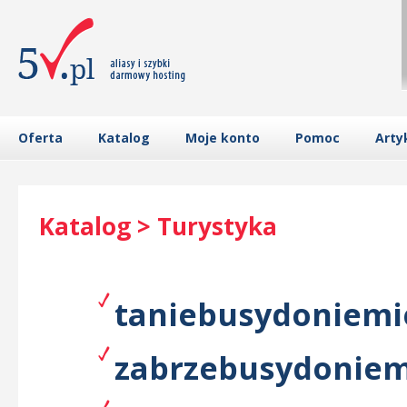
Oferta
Katalog
Moje konto
Pomoc
Arty
Katalog > Turystyka
taniebusydoniemie
zabrzebusydoniemi