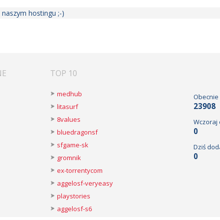
 naszym hostingu ;-)
NE
TOP 10
medhub
Obecnie
23908
litasurf
8values
Wczoraj
0
bluedragonsf
sfgame-sk
Dziś dod
0
gromnik
ex-torrentycom
aggelosf-veryeasy
playstories
aggelosf-s6