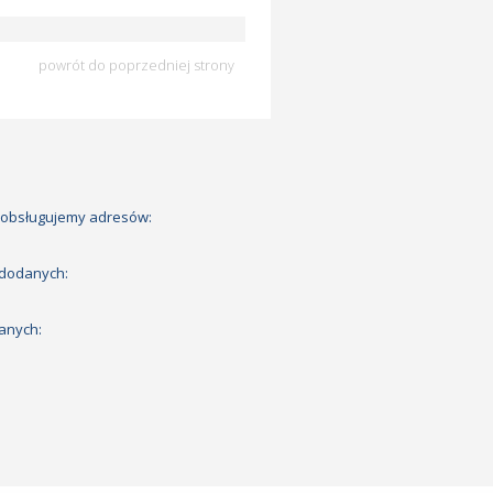
powrót do poprzedniej strony
 obsługujemy adresów:
 dodanych:
anych: