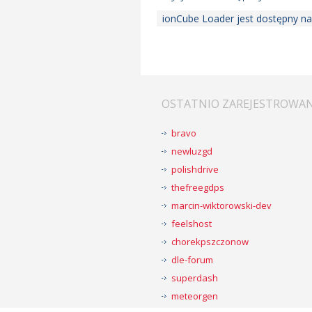
ionCube Loader jest dostępny na
OSTATNIO ZAREJESTROWA
bravo
newluzgd
polishdrive
thefreegdps
marcin-wiktorowski-dev
feelshost
chorekpszczonow
dle-forum
superdash
meteorgen