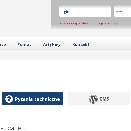
przypomnij hasło
»
zarejestruj się
»
nto
Pomoc
Artykuły
Kontakt
Pytania techniczne
CMS
be Loader?