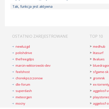
Tak, funkcja jest aktywna
OSTATNIO ZAREJESTROWANE
TOP 10
newluzgd
medhub
polishdrive
litasurf
thefreegdps
8values
marcin-wiktorowski-dev
bluedrago
feelshost
sfgame-sk
chorekpszczonow
gromnik
dle-forum
ex-torren
superdash
aggelosf-
meteorgen
playstorie
mocny
aggelosf-s