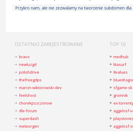
Przykro nam, ale nie zezwalamy na tworzenie subdomen dl
OSTATNIO ZAREJESTROWANE
TOP 10
bravo
medhub
newluzgd
litasurf
polishdrive
8values
thefreegdps
bluedrago
marcin-wiktorowski-dev
sfgame-sk
feelshost
gromnik
chorekpszczonow
ex-torren
dle-forum
aggelosf-
superdash
playstorie
meteorgen
aggelosf-s