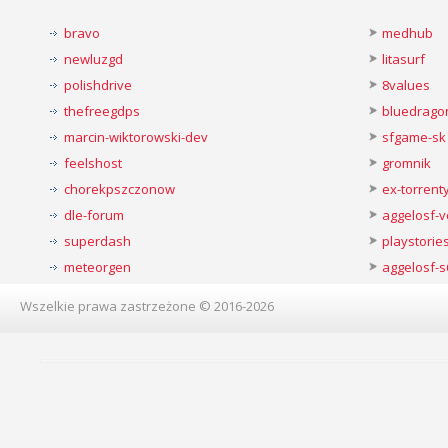
bravo
medhub
newluzgd
litasurf
polishdrive
8values
thefreegdps
bluedrago
marcin-wiktorowski-dev
sfgame-sk
feelshost
gromnik
chorekpszczonow
ex-torren
dle-forum
aggelosf-
superdash
playstorie
meteorgen
aggelosf-s
Wszelkie prawa zastrzeżone © 2016-2026